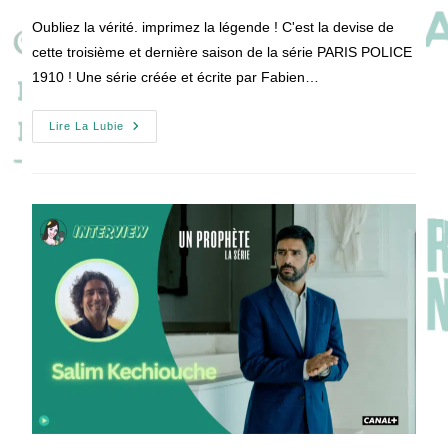
publication :
la
Oubliez la vérité. imprimez la légende ! C'est la devise de
publication :
cette troisième et dernière saison de la série PARIS POLICE
1910 ! Une série créée et écrite par Fabien…
[VIDEO]
Lire La Lubie
PARIS
POLICE
1910
:
Dernières
Interviews
Pour
Ultime
Saison
!