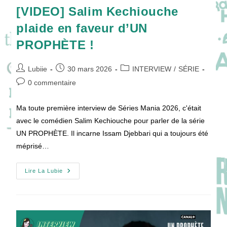
[VIDEO] Salim Kechiouche
plaide en faveur d’UN
PROPHÈTE !
Auteur/autrice
Publication
Post
Lubiie
30 mars 2026
INTERVIEW
/
SÉRIE
de
publiée :
category:
Commentaires
0 commentaire
la
de
publication :
la
Ma toute première interview de Séries Mania 2026, c'était
publication :
avec le comédien Salim Kechiouche pour parler de la série
UN PROPHÈTE. Il incarne Issam Djebbari qui a toujours été
méprisé…
[VIDEO]
Lire La Lubie
Salim
Kechiouche
Plaide
En
Faveur
D’UN
PROPHÈTE