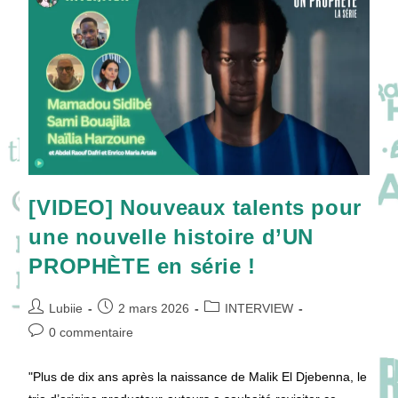
!
[VIDEO] Nouveaux talents pour
une nouvelle histoire d’UN
PROPHÈTE en série !
Auteur/autrice
Publication
Post
Lubiie
2 mars 2026
INTERVIEW
de
publiée :
category:
Commentaires
0 commentaire
la
de
publication :
la
"Plus de dix ans après la naissance de Malik El Djebenna, le
publication :