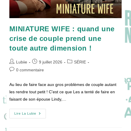
MINIATURE WIFE : quand une
crise de couple prend une
toute autre dimension !
Auteur/autrice
Publication
Post
Lubiie
9 juillet 2026
SÉRIE
de
publiée :
category:
Commentaires
0 commentaire
la
de
publication :
la
Au lieu de faire face aux gros problèmes de couple autant
publication :
les rendre tout petit ! C'est ce que Les a tenté de faire en
faisant de son épouse Lindy,…
MINIATURE
Lire La Lubie
WIFE
:
Quand
Une