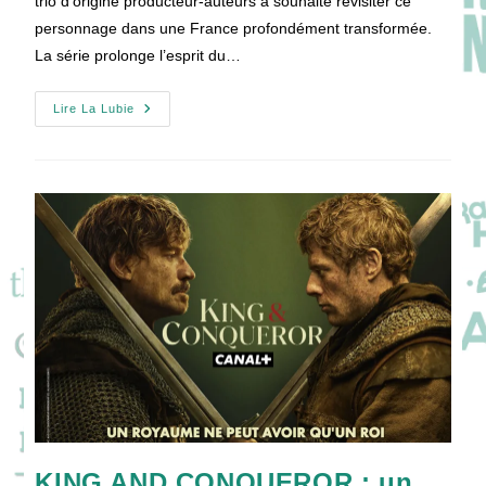
trio d’origine producteur-auteurs a souhaité revisiter ce
personnage dans une France profondément transformée.
La série prolonge l’esprit du…
[VIDEO]
Lire La Lubie
Nouveaux
Talents
Pour
Une
Nouvelle
Histoire
D’UN
PROPHÈTE
En
Série
!
KING AND CONQUEROR : un