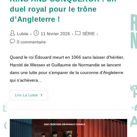
duel royal pour le trône
d’Angleterre !
Auteur/autrice
Publication
Post
Lubiie
11 février 2026
SÉRIE
de
publiée :
category:
Commentaires
0 commentaire
la
de
publication :
la
Quand le roi Édouard meurt en 1066 sans laisser d’héritier,
publication :
Harold de Wessex et Guillaume de Normandie se lancent
dans une lutte pour s’emparer de la couronne d’Angleterre
qui s’achèvera…
KING
Lire La Lubie
AND
CONQUEROR
:
Un
Duel
Royal
Pour
Le
Trône