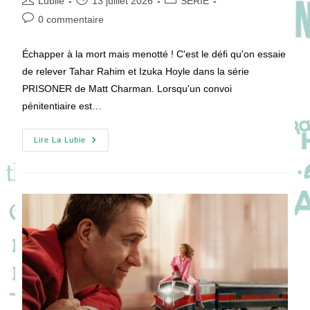
Lubiie
13 juillet 2026
SÉRIE
de
publiée :
category:
Commentaires
0 commentaire
la
de
publication :
la
Échapper à la mort mais menotté ! C'est le défi qu'on essaie
publication :
de relever Tahar Rahim et Izuka Hoyle dans la série
PRISONER de Matt Charman. Lorsqu'un convoi
pénitentiaire est…
[VIDEO]
Lire La Lubie
Dans
Les
Coulisses
De
PRISONER
Avec
Izuka
Hoyle
Et
Eddie
Marsan
!