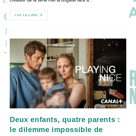
créateur de la série met la brigade face à…
B.R.I
Lire La Lubie
Saison
2
:
Mission
Explosive,
Nouveaux
Ennemis
Et
Nouvelle
Recrue
!
Deux enfants, quatre parents :
le dilemme impossible de