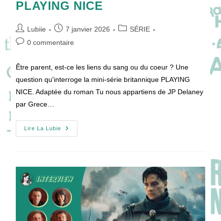
PLAYING NICE
Auteur/autrice
Publication
Post
Lubiie
7 janvier 2026
SÉRIE
de
publiée :
category:
Commentaires
0 commentaire
la
de
publication :
la
Être parent, est-ce les liens du sang ou du coeur ? Une
publication :
question qu'interroge la mini-série britannique PLAYING
NICE. Adaptée du roman Tu nous appartiens de JP Delaney
par Grece…
Deux
Lire La Lubie
Enfants,
Quatre
Parents
:
Le
Dilemme
Impossible
De
PLAYING
NICE