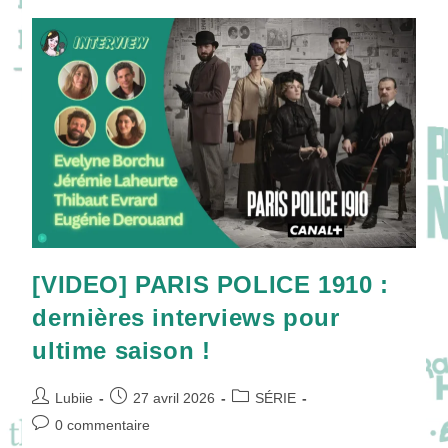
Crise
De
Couple
Prend
Une
Toute
Autre
Dimension
!
[VIDEO] PARIS POLICE 1910 :
dernières interviews pour
ultime saison !
Auteur/autrice
Publication
Post
Lubiie
27 avril 2026
SÉRIE
de
publiée :
category:
Commentaires
0 commentaire
la
de