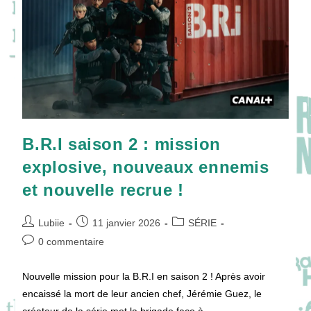
D’Angleterre
!
B.R.I saison 2 : mission
explosive, nouveaux ennemis
et nouvelle recrue !
Auteur/autrice
Publication
Post
Lubiie
11 janvier 2026
SÉRIE
de
publiée :
category:
Commentaires
0 commentaire
la
de
publication :
la
Nouvelle mission pour la B.R.I en saison 2 ! Après avoir
publication :
encaissé la mort de leur ancien chef, Jérémie Guez, le