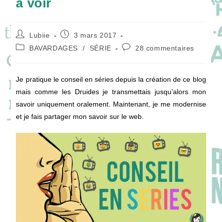
à voir
Auteur/autrice
Publication
Lubiie
3 mars 2017
de
publiée :
Post
Commentaires
BAVARDAGES
/
SÉRIE
28 commentaires
la
category:
de
publication :
la
publication :
Je pratique le conseil en séries depuis la création de ce blog
mais comme les Druides je transmettais jusqu’alors mon
savoir uniquement oralement. Maintenant, je me modernise
et je fais partager mon savoir sur le web.