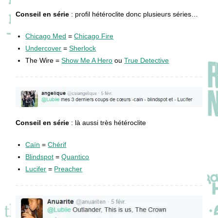
Conseil en série
: profil hétéroclite donc plusieurs séries…
Chicago Med
=
Chicago Fire
Undercover
=
Sherlock
The Wire =
Show Me A Hero
ou
True Detective
Conseil en série
: là aussi très hétéroclite
Caïn
=
Chérif
Blindspot
=
Quantico
Lucifer
=
Preacher