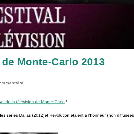
n de Monte-Carlo 2013
taires
ommentaire
tion :
val de la télévision de Monte-Carlo
!
les séries Dallas (2012)et Revolution étaient à l’honneur (non diffusées