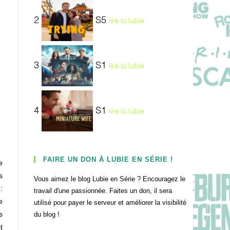
2
S5
lire la lubie
3
S1
lire la lubie
4
S1
lire la lubie
FAIRE UN DON À LUBIE EN SÉRIE !
e
s
Vous aimez le blog Lubie en Série ? Encouragez le
:
travail d'une passionnée. Faites un don, il sera
e
utilisé pour payer le serveur et améliorer la visibilité
s
du blog !
t