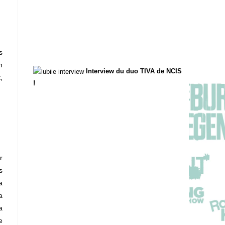
s
n
Interview du duo TIVA de NCIS
,
!
r
s
a
a
a
e