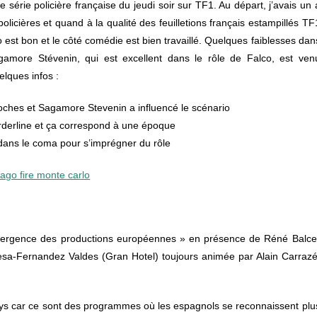
le série policière française du jeudi soir sur TF1. Au départ, j’avais un 
licières et quand à la qualité des feuilletions français estampillés TF
io est bon et le côté comédie est bien travaillé. Quelques faiblesses dan
agamore Stévenin, qui est excellent dans le rôle de Falco, est ven
uelques infos :
proches et Sagamore Stevenin a influencé le scénario
rderline et ça correspond à une époque
dans le coma pour s’imprégner du rôle
émergence des productions européennes » en présence de Réné Balce
eresa-Fernandez Valdes (Gran Hotel) toujours animée par Alain Carrazé
ays car ce sont des programmes où les espagnols se reconnaissent plu