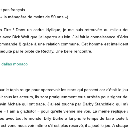
t pas français
 « la ménagère de moins de 50 ans »)
go Fire ! Dans un cadre idyllique, je me suis retrouvée au milieu de
re avec Dick Wolf que j’ai aperçu au loin. J’ai fait la connaissance d’Ade
recommande !) grâce à une relation commune. Cet homme est intelligent
 séduite par le pilote de Rectify. Une belle rencontre.
le tapis rouge pour apercevoir les stars qui passent car c’était le jou
ir tous les acteurs, ils sont pratiquemment tous arrêtés pour signer de
vin Mchale qui ont tracé. J’ai été touché par Darby Stanchfield qui m’
dire « I am a gladiotor » pour qu’elle vienne me voir. La même réplique 
 avec tout le monde. Billy Burke a lui pris le temps de faire toute l
est venu nous voir même s’il est plus reservé, il a joué le jeu. A chaqu