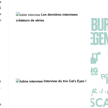
a
1
s
Les dernières interviews
u
créateurs de séries
Interview du trio Cat's Eyes !
r
.
s