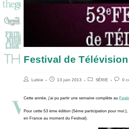
Festival de Télévisio
Auteur/autrice
Publication
Post
Commen
Lubiie
13 juin 2013
SÉRIE
0 c
de
publiée :
category:
de
la
la
publication :
publica
Cette année, j’ai pu partir une semaine complète au
Festi
Pour cette 53 ème édition (5ème participation pour moi:), 
en France au moment du Festival).