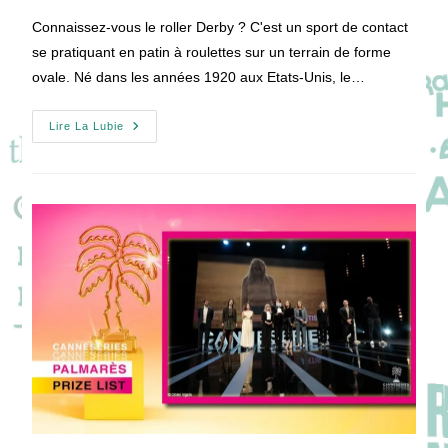
publication :
la
Connaissez-vous le roller Derby ? C'est un sport de contact
publication :
se pratiquant en patin à roulettes sur un terrain de forme
ovale. Né dans les années 1920 aux Etats-Unis, le…
[VIDEO]
Lire La Lubie
DERBY
GIRL
:
Joyeuse
Interview
De
L’équipe
De
La
Série
!