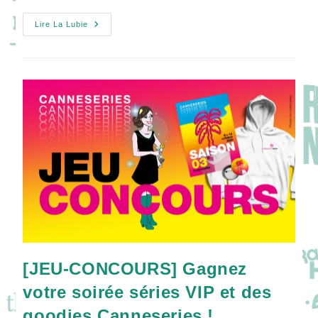
CANNESERIES
Lire La Lubie
Saison
3
:
La
Compétition
Officielle
[JEU-CONCOURS] Gagnez
votre soirée séries VIP et des
goodies Canneseries !