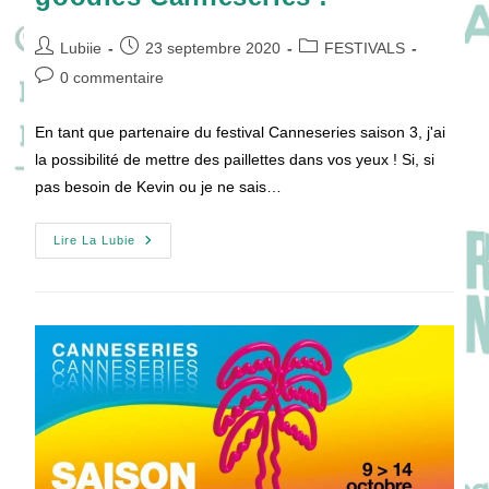
Auteur/autrice
Publication
Post
Lubiie
23 septembre 2020
FESTIVALS
de
publiée :
category:
Commentaires
0 commentaire
la
de
publication :
la
En tant que partenaire du festival Canneseries saison 3, j'ai
publication :
la possibilité de mettre des paillettes dans vos yeux ! Si, si
pas besoin de Kevin ou je ne sais…
[JEU-
Lire La Lubie
CONCOURS]
Gagnez
Votre
Soirée
Séries
VIP
Et
Des
Goodies
Canneseries
!