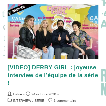
Samson
Kayo
[VIDEO] DERBY GIRL : joyeuse
interview de l’équipe de la série
!
Auteur/autrice
Publication
Lubiie
24 octobre 2020
de
publiée :
Post
Commentaires
INTERVIEW
/
SÉRIE
1 commentaire
la
category:
de