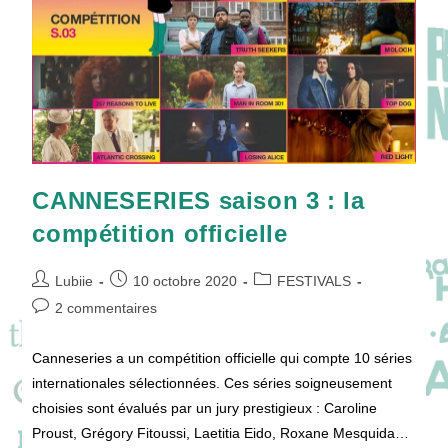
CANNESERIES saison 3 : la
compétition officielle
Auteur/autrice
Publication
Post
Lubiie
10 octobre 2020
FESTIVALS
de
publiée :
category:
Commentaires
2 commentaires
la
de
publication :
la
Canneseries a un compétition officielle qui compte 10 séries
publication :
internationales sélectionnées. Ces séries soigneusement
choisies sont évalués par un jury prestigieux : Caroline
Proust, Grégory Fitoussi, Laetitia Eido, Roxane Mesquida…