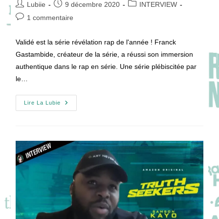
Auteur/autrice
Publication
Post
Lubiie
9 décembre 2020
INTERVIEW
de
publiée :
category:
Commentaires
1 commentaire
la
de
publication :
la
Validé est la série révélation rap de l'année ! Franck
publication :
Gastambide, créateur de la série, a réussi son immersion
authentique dans le rap en série. Une série plébiscitée par
le…
[VIDEO]
Lire La Lubie
VALIDÉ
:
Interview
Saïdou
Camara
Et
Brahim
Bouhlel
!