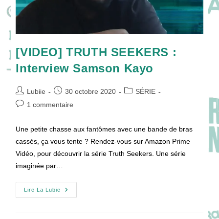
[VIDEO] TRUTH SEEKERS :
Interview Samson Kayo
Auteur/autrice
Publication
Post
Lubiie
30 octobre 2020
SÉRIE
de
publiée :
category:
Commentaires
1 commentaire
la
de
publication :
la
Une petite chasse aux fantômes avec une bande de bras
publication :
cassés, ça vous tente ? Rendez-vous sur Amazon Prime
Vidéo, pour découvrir la série Truth Seekers. Une série
imaginée par…
[VIDEO]
Lire La Lubie
TRUTH
SEEKERS
:
Interview