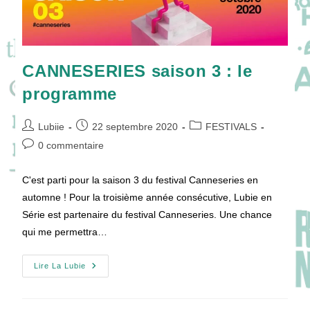
CANNESERIES saison 3 : le
programme
Auteur/autrice
Publication
Post
Lubiie
22 septembre 2020
FESTIVALS
de
publiée :
category:
Commentaires
0 commentaire
la
de
publication :
la
C'est parti pour la saison 3 du festival Canneseries en
publication :
automne ! Pour la troisième année consécutive, Lubie en
Série est partenaire du festival Canneseries. Une chance
qui me permettra…
CANNESERIES
Lire La Lubie
Saison
3
:
Le