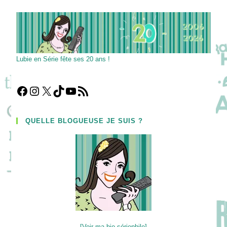
Programme
Lubie en Série fête ses 20 ans !
Facebook
Instagram
X
TikTok
YouTube
Flux RSS
QUELLE BLOGUEUSE JE SUIS ?
[Voir ma bio sériephile]