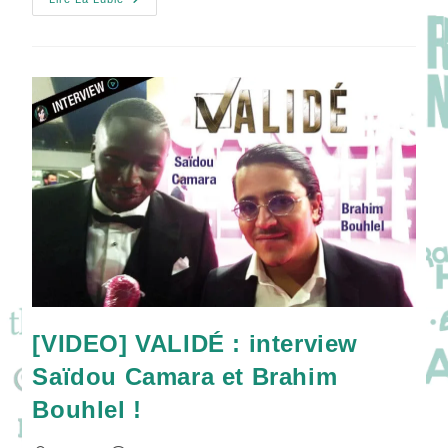
Interview
De
Jussi
Vatanen,
L’HOMME
DE
LA
CHAMBRE
301
!
[VIDEO] VALIDÉ : interview
Saïdou Camara et Brahim
Bouhlel !