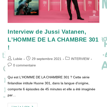
Interview de Jussi Vatanen,
L’HOMME DE LA CHAMBRE 301
!
Auteur/autrice
Publication
Post
Lubiie
29 septembre 2021
INTERVIEW
de
publiée :
category:
Commentaires
0 commentaire
la
de
publication :
la
Qui est L'HOMME DE LA CHAMBRE 301 ? Cette série
publication :
finlandise intitule Huone 301, dans la langue d'origine,
comporte 6 épisodes de 45 minutes et elle a été imaginée
par…
Lire La Lubie