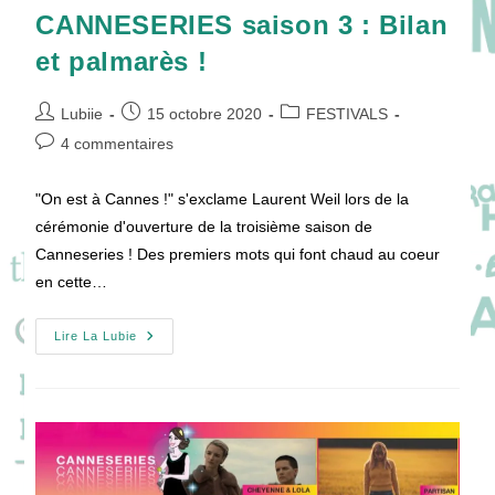
CANNESERIES saison 3 : Bilan
et palmarès !
Auteur/autrice
Publication
Post
Lubiie
15 octobre 2020
FESTIVALS
de
publiée :
category:
Commentaires
4 commentaires
la
de
publication :
la
"On est à Cannes !" s'exclame Laurent Weil lors de la
publication :
cérémonie d'ouverture de la troisième saison de
Canneseries ! Des premiers mots qui font chaud au coeur
en cette…
CANNESERIES
Lire La Lubie
Saison
3
:
Bilan
Et
Palmarès
!