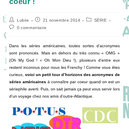
coeur !
Auteur/autrice
Publication
Post
Lubiie
21 novembre 2014
SÉRIE
de
publiée :
category:
Commentaires
0 commentaire
la
de
publication :
la
publication :
Dans les séries américaines, toutes sortes d’acronymes
sont prononcés. Mais en dehors du très connu « OMG »
(Oh My God ! = Oh Mon Dieu !), plusieurs d’entre eux
restent inconnus pour nous les Frenchy ! Comme vous êtes
curieux,
voici un petit tour d’horizons des acronymes de
séries américaines
à connaître par coeur quand on est un
sériephile averti. Puis, on sait jamais ça peut vous servir lors
d’un voyage chez nos amis d’outre-Atlantique.