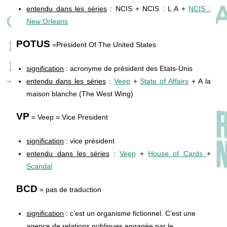
entendu dans les séries
: NCIS + NCIS : L.A +
NCIS :
New Orleans
POTUS
=President Of The United States
signification
: acronyme de président des Etats-Unis
entendu dans les séries
:
Veep
+
State of Affairs
+ A la
maison blanche (The West Wing)
VP
= Veep = Vice President
signification
: vice président
entendu dans les séries
:
Veep
+
House of Cards
+
Scandal
BCD
= pas de traduction
signification
: c’est un organisme fictionnel. C’est une
agence de relations publiques engagée par le