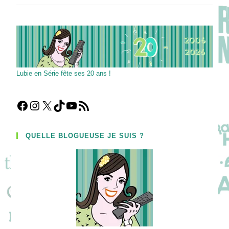
Esten
Sur
La
Fin
De
Nashville
Lubie en Série fête ses 20 ans !
Facebook
Instagram
X
TikTok
YouTube
Flux RSS
QUELLE BLOGUEUSE JE SUIS ?