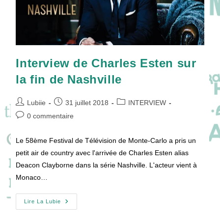
Interview de Charles Esten sur
la fin de Nashville
Auteur/autrice
Publication
Post
Lubiie
31 juillet 2018
INTERVIEW
de
publiée :
category:
Commentaires
0 commentaire
la
de
publication :
la
Le 58ème Festival de Télévision de Monte-Carlo a pris un
publication :
petit air de country avec l'arrivée de Charles Esten alias
Deacon Clayborne dans la série Nashville. L'acteur vient à
Monaco…
Interview
Lire La Lubie
De
Charles