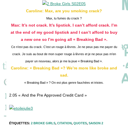
publication :
Caroline: Max, are you smoking crack?
Max, tu fumes du crack ?
Max: It’s not crack. It’s lipstick. I can’t afford crack. I’m
at the end of my good lipstick and I can’t afford to buy
a new one so I’m going all « Breaking Bad ».
Ce n’est pas du crack. C’est un rouge à lèvres. Je ne peux pas me payer du
crack. Je suis au bout de mon super rouge à lèvres et je ne peux pas m’en
payer un nouveau, alors je me la joue « Breaking Bad ».
Caroline: « Breaking Bad »? We’re more like broke and
sad.
« Breaking Bad » ? On est plus genre fauchées et tristes.
2.05 « And the Pre Approved Credit Card »
ÉTIQUETTES
:
2 BROKE GIRLS
,
CITATION
,
QUOTES
,
SAISON 2