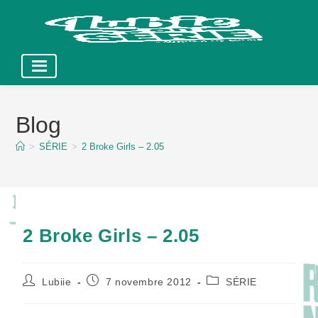
Skip
to
Blog
content
>
SÉRIE
>
2 Broke Girls – 2.05
2 Broke Girls – 2.05
Auteur/autrice
Publication
Post
Lubiie
7 novembre 2012
SÉRIE
de
publiée :
category:
la