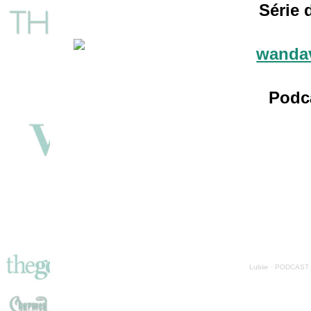
Série 
Podc
Lubiie
·
PODCAST de