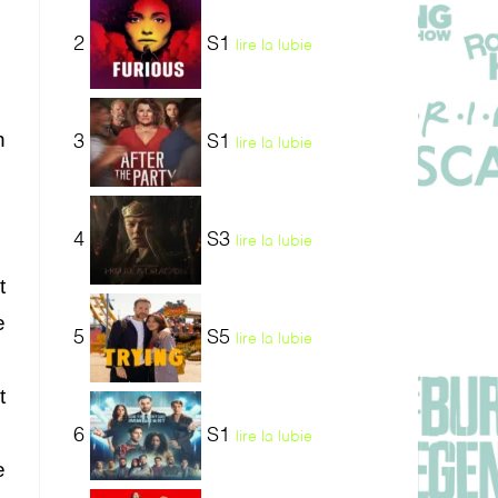
2
S1
lire la lubie
n
3
S1
lire la lubie
4
S3
lire la lubie
t
e
5
S5
lire la lubie
t
6
S1
lire la lubie
e