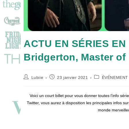
ACTU EN SÉRIES EN B
Bridgerton, Master o
Auteur/autrice
Publication
Post
Lubiie
23 janvier 2021
ÉVÉNEMENT
de
publiée :
category:
la
publication :
Voici un court billet pour vous donner toutes l’info sé
Twitter, vous aurez à disposition les principales infos sur
monde merveilleu