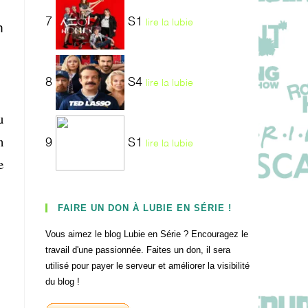
7
S1
lire la lubie
n
8
S4
lire la lubie
u
n
9
S1
lire la lubie
e
FAIRE UN DON À LUBIE EN SÉRIE !
Vous aimez le blog Lubie en Série ? Encouragez le
travail d'une passionnée. Faites un don, il sera
utilisé pour payer le serveur et améliorer la visibilité
du blog !