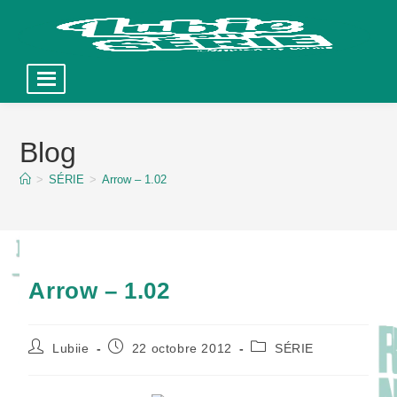
Skip
to
Blog
content
>
SÉRIE
>
Arrow – 1.02
Arrow – 1.02
Auteur/autrice
Publication
Post
Lubiie
22 octobre 2012
SÉRIE
de
publiée :
category:
la
publication :