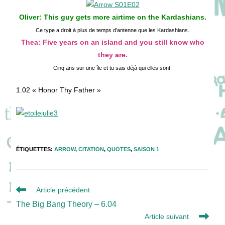
Oliver: This guy gets more airtime on the Kardashians.
Ce type a droit à plus de temps d’antenne que les Kardashians.
Thea: Five years on an island and you still know who
they are.
Cinq ans sur une île et tu sais déjà qui elles sont.
1.02 « Honor Thy Father »
ÉTIQUETTES
:
ARROW
,
CITATION
,
QUOTES
,
SAISON 1
Read
Article précédent
more
The Big Bang Theory – 6.04
articles
Article suivant