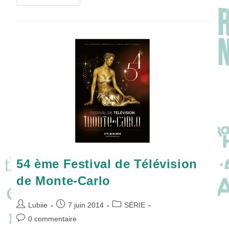
Monte-
Carlo
:
Jour
1
54 ème Festival de Télévision
de Monte-Carlo
Auteur/autrice
Publication
Post
Lubiie
7 juin 2014
SÉRIE
de
publiée :
category:
Commentaires
0 commentaire
la
de