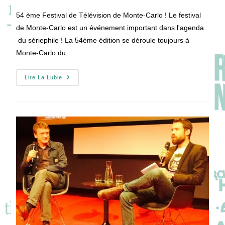
publication :
la
54 ème Festival de Télévision de Monte-Carlo ! Le festival
publication :
de Monte-Carlo est un événement important dans l'agenda
du sériephile ! La 54ème édition se déroule toujours à
Monte-Carlo du…
54
Lire La Lubie
Ème
Festival
De
Télévision
De
Monte-
Carlo