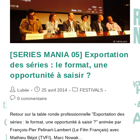
[SERIES MANIA 05] Exportation
des séries : le format, une
opportunité à saisir ?
Auteur/autrice
Publication
Post
Lubiie
25 avril 2014
FESTIVALS
de
publiée :
category:
Commentaires
0 commentaire
la
de
publication :
la
Retour sur la table ronde professionnelle "Exportation des
publication :
séries : le format, une opportunité à saisir ?" animée par
François-Pier Pelinart-Lambert (Le Film Français) avec
Mathieu Béjot (TVFI), Marc Nowak…