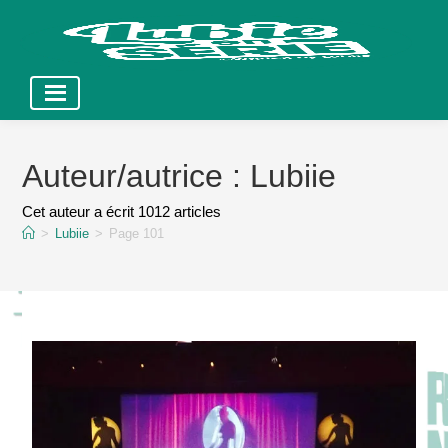
Skip
to
Auteur/autrice :
Lubiie
content
Cet auteur a écrit 1012 articles
>
Lubiie
>
Page 101