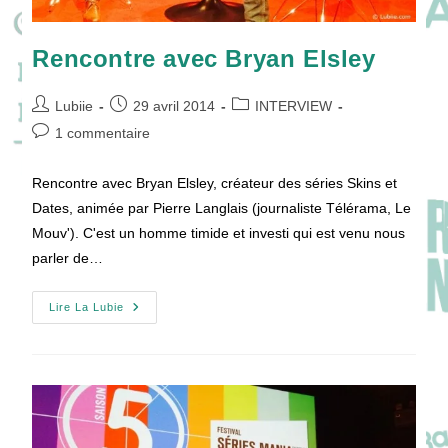
Rencontre avec Bryan Elsley
Auteur/autrice
Publication
Post
Lubiie
29 avril 2014
INTERVIEW
de
publiée :
category:
Commentaires
1 commentaire
la
de
publication :
la
Rencontre avec Bryan Elsley, créateur des séries Skins et
publication :
Dates, animée par Pierre Langlais (journaliste Télérama, Le
Mouv'). C'est un homme timide et investi qui est venu nous
parler de…
Rencontre
Lire La Lubie
Avec
Bryan
Elsley