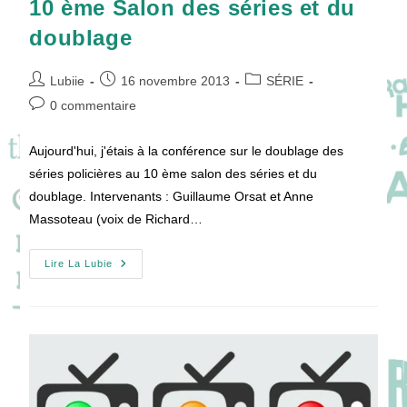
10 ème Salon des séries et du
doublage
Auteur/autrice
Publication
Post
Lubiie
16 novembre 2013
SÉRIE
de
publiée :
category:
Commentaires
0 commentaire
la
de
publication :
la
Aujourd'hui, j'étais à la conférence sur le doublage des
publication :
séries policières au 10 ème salon des séries et du
doublage. Intervenants : Guillaume Orsat et Anne
Massoteau (voix de Richard…
10
Lire La Lubie
Ème
Salon
Des
Séries
Et
Du
Doublage