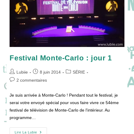
Festival Monte-Carlo : jour 1
Auteur/autrice
Publication
Post
Lubiie
8 juin 2014
SÉRIE
de
publiée :
category:
Commentaires
2 commentaires
la
de
publication :
la
Je suis arrivée à Monte-Carlo ! Pendant tout le festival, je
publication :
serai votre envoyé spécial pour vous faire vivre ce 54ème
festival de télévision de Monte-Carlo de l'intérieur. Au
programme…
Festival
Lire La Lubie