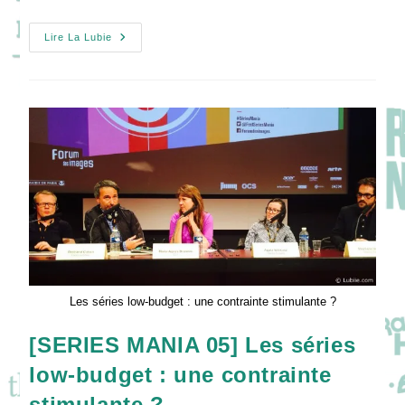
[SERIES
Lire La Lubie
MANIA
05]
Exportation
Des
Séries
:
Le
Format,
Une
Opportunité
À
Saisir
?
Les séries low-budget : une contrainte stimulante ?
[SERIES MANIA 05] Les séries
low-budget : une contrainte
stimulante ?