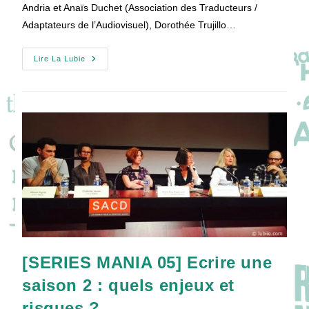
Andria et Anaïs Duchet (Association des Traducteurs /
Adaptateurs de l’Audiovisuel), Dorothée Trujillo…
[SERIES
Lire La Lubie
MANIA
05]
Sous-
Titrer
En
24h
Chrono
:
Coulisses
D’une
Performance
[SERIES MANIA 05] Ecrire une
saison 2 : quels enjeux et
risques ?