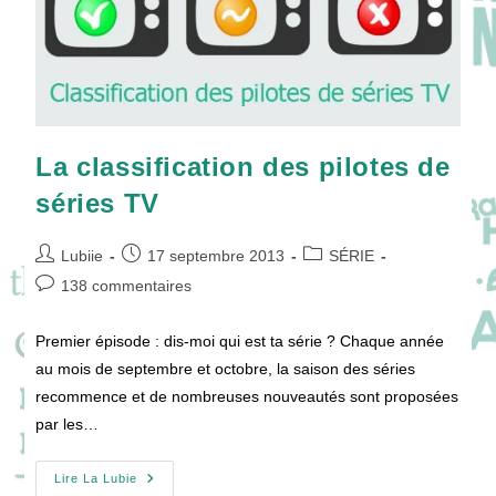
La classification des pilotes de
séries TV
Auteur/autrice
Publication
Post
Lubiie
17 septembre 2013
SÉRIE
de
publiée :
category:
Commentaires
138 commentaires
la
de
publication :
la
Premier épisode : dis-moi qui est ta série ? Chaque année
publication :
au mois de septembre et octobre, la saison des séries
recommence et de nombreuses nouveautés sont proposées
par les…
La
Lire La Lubie
Classification