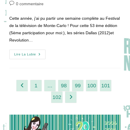
de
publiée :
category:
Commentaires
0 commentaire
la
de
publication :
la
Cette année, j'ai pu partir une semaine complète au Festival
publication :
de la télévision de Monte-Carlo ! Pour cette 53 ème édition
(5ème participation pour moi:), les séries Dallas (2012)et
Revolution…
Festival
Lire La Lubie
De
Télévision
De
Monte-
Carlo
2013
1
…
98
99
100
101
Go to the previous page
102
Aller à la page suivante