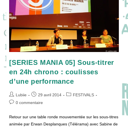
[SERIES MANIA 05] Sous-titrer
en 24h chrono : coulisses
d’une performance
Auteur/autrice
Publication
Post
Lubiie
29 avril 2014
FESTIVALS
de
publiée :
category:
Commentaires
0 commentaire
la
de
publication :
la
Retour sur une table ronde mouvementée sur les sous-titres
publication :
animée par Erwan Desplanques (Télérama) avec Sabine de