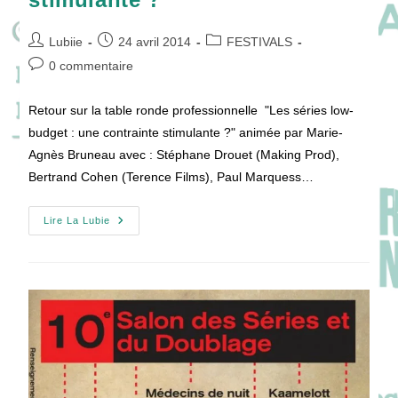
Auteur/autrice
Publication
Post
Lubiie
24 avril 2014
FESTIVALS
de
publiée :
category:
Commentaires
0 commentaire
la
de
publication :
la
Retour sur la table ronde professionnelle "Les séries low-
publication :
budget : une contrainte stimulante ?" animée par Marie-
Agnès Bruneau avec : Stéphane Drouet (Making Prod),
Bertrand Cohen (Terence Films), Paul Marquess…
[SERIES
Lire La Lubie
MANIA
05]
Les
Séries
Low-
Budget
:
Une
Contrainte
Stimulante
?