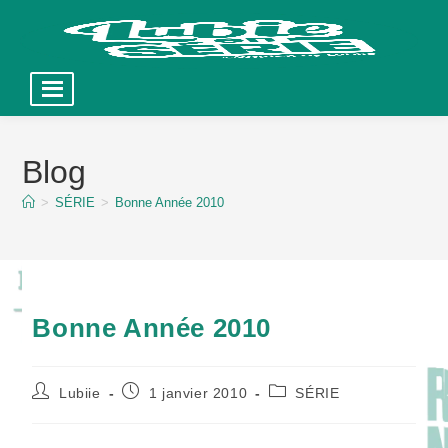
Skip
to
Blog
content
>
SÉRIE
>
Bonne Année 2010
Bonne Année 2010
Auteur/autrice
Publication
Post
Lubiie
1 janvier 2010
SÉRIE
de
publiée :
category:
la
publication :