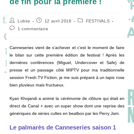
de fin pour la première !
Auteur/autrice
Publication
Post
Lubiie
12 avril 2018
FESTIVALS
de
publiée :
category:
Commentaires
1 commentaire
la
de
publication :
la
publication :
Canneseries vient de s’achever et c’est le moment de faire
le bilan sur cette première édition de festival ! Après les
dernières conférences (Miguel, Undercover et Safe) de
presse et un passage côté MIPTV pour ma traditionnelle
session Fresh TV Fiction, je me suis préparé à un tapis rose
bien pluvieux mais fructueux.
Kyan Khojandi a animé la cérémonie de clôture qui était en
direct de Canal + avec un super show dont une reprise des
génériques de séries cultes en beatbox par les Perry Jam.
Le palmarès de Canneseries saison 1