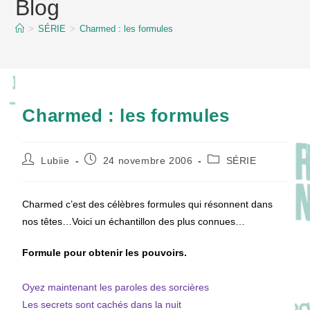
Blog
content
>
SÉRIE
>
Charmed : les formules
Charmed : les formules
Auteur/autrice
Publication
Post
Lubiie
24 novembre 2006
SÉRIE
de
publiée :
category:
la
publication :
Charmed c’est des célèbres formules qui résonnent dans
nos têtes…Voici un échantillon des plus connues…
Formule pour obtenir les pouvoirs.
Oyez maintenant les paroles des sorcières
Les secrets sont cachés dans la nuit