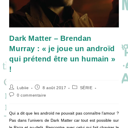
Dark Matter – Brendan
Murray : « je joue un androïd
qui prétend être un humain »
!
Auteur/autrice
Publication
Post
Lubiie
8 août 2017
SÉRIE
de
publiée :
category:
Commentaires
0 commentaire
la
de
publication :
la
publication :
Qui a dit que les androïd ne pouvait pas connaître l’amour ?
Pas dans l’univers de Dark Matter car tout est possible sur
le Raza et au-delà. Rencontre avec celui qui fait chavirer le