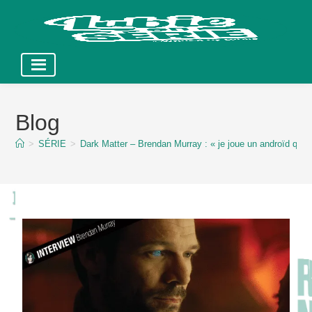
Skip
to
Blog
content
>
SÉRIE
>
Dark Matter – Brendan Murray : « je joue un androïd qui p