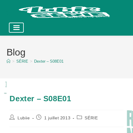
Skip
to
Blog
content
>
SÉRIE
>
Dexter – S08E01
Dexter – S08E01
Auteur/autrice
Publication
Post
Lubiie
1 juillet 2013
SÉRIE
de
publiée :
category:
la