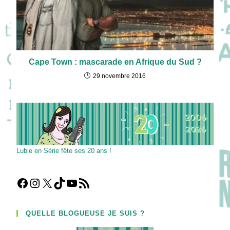
Cape Town : mascarade en Afrique du Sud ?
29 novembre 2016
Lubie en Série fête ses 20 ans !
Facebook
Instagram
X
TikTok
YouTube
Flux RSS
QUELLE BLOGUEUSE JE SUIS ?