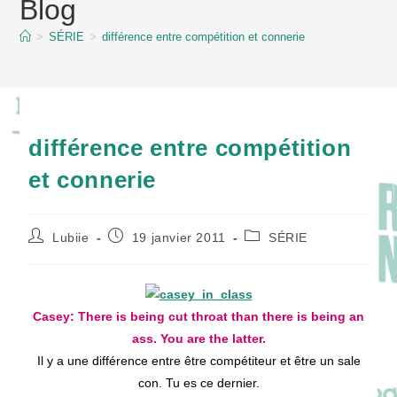
Blog
content
>
SÉRIE
>
différence entre compétition et connerie
différence entre compétition
et connerie
Auteur/autrice
Publication
Post
Lubiie
19 janvier 2011
SÉRIE
de
publiée :
category:
la
publication :
Casey: There is being cut throat than there is being an
ass. You are the latter.
Il y a une différence entre être compétiteur et être un sale
con. Tu es ce dernier.