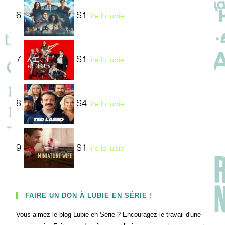
6
S1
lire la lubie
7
S1
lire la lubie
8
S4
lire la lubie
9
S1
lire la lubie
FAIRE UN DON À LUBIE EN SÉRIE !
Vous aimez le blog Lubie en Série ? Encouragez le travail d'une