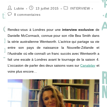
Auteur/autrice
Publication
Post
Lubiie
13 juillet 2015
INTERVIEW
de
publiée :
category:
Commentaires
8 commentaires
la
de
publication :
la
publication :
Rendez-vous à Londres pour une
interview exclusive
de
Danielle McCormack, connue pour son rôle Bea Smith dans
la série australienne Wentworth. L’actrice qui partage sa vie
entre son pays de naissance la Nouvelle-Zélande et
l’Australie où elle connaît un franc succès avec Wentworth a
fait une escale à Londres avant le tournage de la saison 4.
L’occasion de parler des deux saisons vues sur
Canalplay
et
voire plus encore…