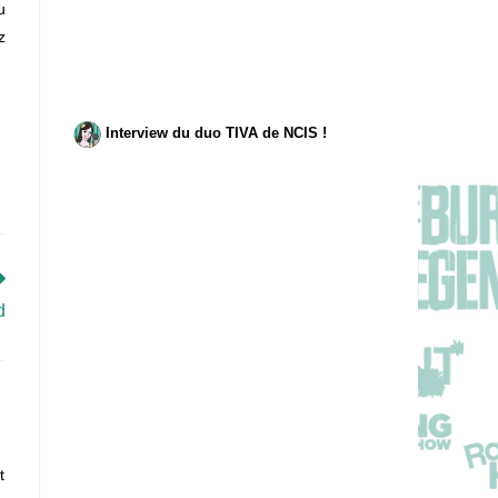
u
z
Interview du duo TIVA de NCIS !
d
,
t