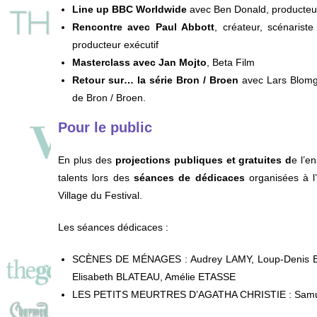
Line up BBC Worldwide
avec Ben Donald, producteur 
Rencontre avec Paul Abbott
, créateur, scénarist
producteur exécutif
Masterclass avec Jan Mojto
, Beta Film
Retour sur… la série Bron / Broen
avec Lars Blomgr
de Bron / Broen.
Pour le public
En plus des
projections publiques et gratuites d
e l’e
talents lors des
séances de dédicaces
organisées à l’
Village du Festival.
Les séances dédicaces :
SCÈNES DE MÉNAGES : Audrey LAMY, Loup-Denis E
Elisabeth BLATEAU, Amélie ETASSE
LES PETITS MEURTRES D’AGATHA CHRISTIE : Samue