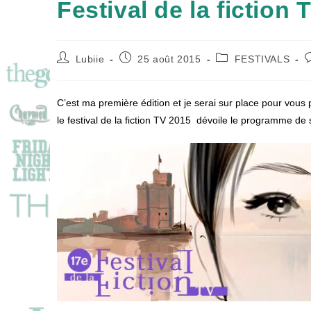
Festival de la fiction
Auteur/autrice
Publication
Post
C
Lubiie
25 août 2015
FESTIVALS
de
publiée :
category:
d
la
l
publication :
p
C’est ma première édition et je serai sur place pour vous 
le festival de la fiction TV 2015 dévoile le programme de