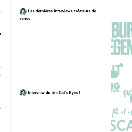
,
Les dernières interviews créateurs de
séries
r
s
u
Interview du trio Cat's Eyes !
-