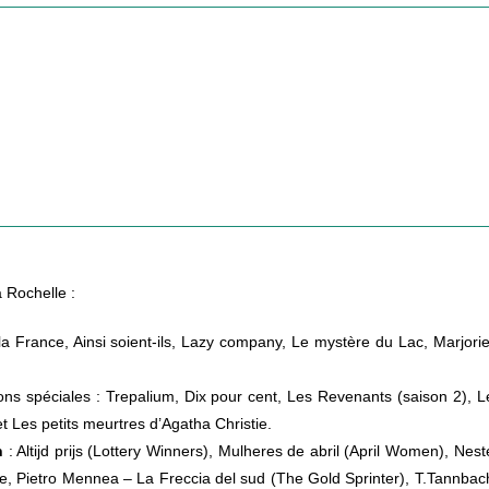
a Rochelle :
la France, Ainsi soient-ils, Lazy company, Le mystère du Lac, Marjorie
ons spéciales : Trepalium, Dix pour cent, Les Revenants (saison 2), L
 Les petits meurtres d’Agatha Christie.
n
: Altijd prijs (Lottery Winners), Mulheres de abril (April Women), Nest
 Pietro Mennea – La Freccia del sud (The Gold Sprinter), T.Tannbac