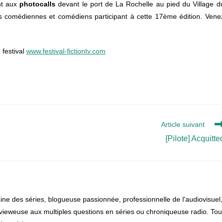
nt aux
photocalls
devant le port de La Rochelle au pied du Village d
les comédiennes et comédiens participant à cette 17ème édition. Vene
 festival
www.festival-fictiontv.com
Article suivant
[Pilote] Acquitte
ine des séries, blogueuse passionnée, professionnelle de l'audiovisuel
ntervieweuse aux multiples questions en séries ou chroniqueuse radio. Tou