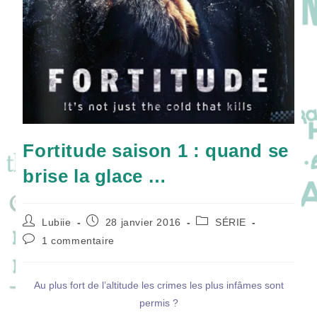
Fortitude saison 1 : quand se
brise la glace …
Auteur/autrice
Publication
Post
Lubiie
28 janvier 2016
SÉRIE
de
publiée :
category:
Commentaires
1 commentaire
la
de
publication :
la
publication :
Au plus fort de l’altitude les crimes les plus infâmes sont
permis ?