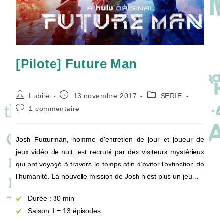
[Pilote] Future Man
Auteur/autrice
Publication
Post
Lubiie
13 novembre 2017
SÉRIE
de
publiée :
category:
Commentaires
1 commentaire
la
de
publication :
la
publication :
Josh Futturman, homme d’entretien de jour et joueur de
jeux vidéo de nuit, est recruté par des visiteurs mystérieux
qui ont voyagé à travers le temps afin d’éviter l’extinction de
l’humanité. La nouvelle mission de Josh n’est plus un jeu…
Durée : 30 min
Saison 1 = 13 épisodes