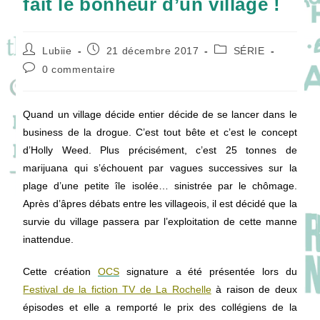
fait le bonheur d’un village !
Auteur/autrice
Publication
Post
Lubiie
21 décembre 2017
SÉRIE
de
publiée :
category:
Commentaires
0 commentaire
la
de
publication :
la
publication :
Quand un village décide entier décide de se lancer dans le
business de la drogue. C’est tout bête et c’est le concept
d’Holly Weed. Plus précisément, c’est 25 tonnes de
marijuana qui s’échouent par vagues successives sur la
plage d’une petite île isolée… sinistrée par le chômage.
Après d’âpres débats entre les villageois, il est décidé que la
survie du village passera par l’exploitation de cette manne
inattendue.
Cette création
OCS
signature a été présentée lors du
Festival de la fiction TV de La Rochelle
à raison de deux
épisodes et elle a remporté le prix des collégiens
de la