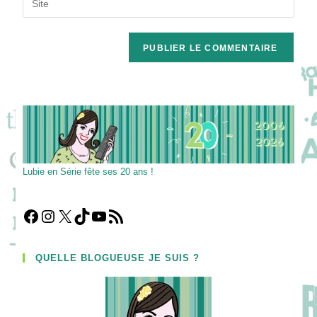
to
address
l’URL
comment
to
de
comment
votre
site
(facultatif)
Lubie en Série fête ses 20 ans !
Facebook
Instagram
X
TikTok
YouTube
Flux RSS
QUELLE BLOGUEUSE JE SUIS ?