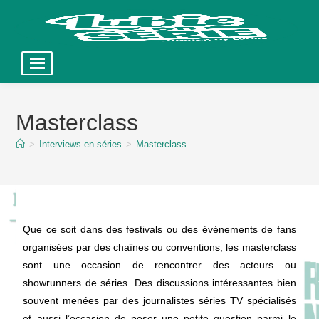
Skip
to
Masterclass
content
>
Interviews en séries
>
Masterclass
Que ce soit dans des festivals ou des événements de fans
organisées par des chaînes ou conventions, les masterclass
sont une occasion de rencontrer des acteurs ou
showrunners de séries. Des discussions intéressantes bien
souvent menées par des journalistes séries TV spécialisés
et aussi l’occasion de poser une petite question parmi le