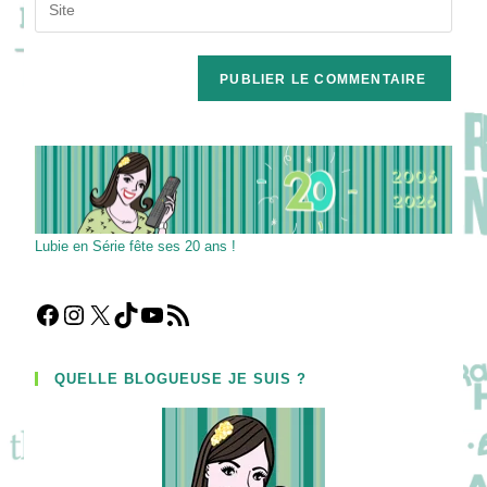
Saisir
to
address
l’URL
comment
to
de
comment
votre
site
(facultatif)
Lubie en Série fête ses 20 ans !
Facebook
Instagram
X
TikTok
YouTube
Flux RSS
QUELLE BLOGUEUSE JE SUIS ?