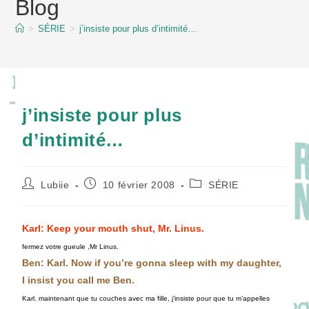
Blog
content
>
SÉRIE
>
j’insiste pour plus d’intimité…
j’insiste pour plus
d’intimité…
Auteur/autrice
Publication
Post
Lubiie
10 février 2008
SÉRIE
de
publiée :
category:
la
publication :
Karl: Keep your mouth shut, Mr. Linus.
fermez votre gueule ,Mr Linus.
Ben: Karl. Now if you’re gonna sleep with my daughter,
I insist you call me Ben.
Karl. maintenant que tu couches avec ma fille, j’insiste pour que tu m’appelles