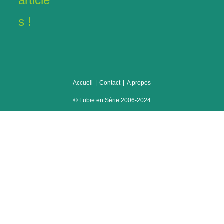
article
séries
s !
Accueil
Contact
A propos
© Lubie en Série 2006-2024