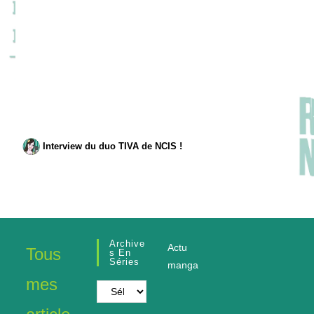
Interview du duo TIVA de NCIS !
Archive
Actu
Tous
S En
Séries
manga
mes
Archives
en