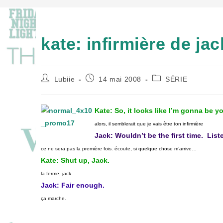
kate: infirmière de jac
Auteur/autrice
Publication
Post
Lubiie
14 mai 2008
SÉRIE
de
publiée :
category:
la
publication :
Kate: So, it looks like I’m gonna be y
alors, il semblerait que je vais être ton infirmière
Jack: Wouldn’t be the first time. Li
ce ne sera pas la première fois. écoute, si quelque chose m’arrive…
Kate: Shut up, Jack.
la ferme, jack
Jack: Fair enough.
ça marche.