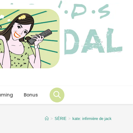
aming
Bonus
>
SÉRIE
>
kate: infirmière de jack