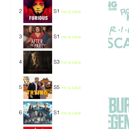
2
S1
lire la lubie
3
S1
lire la lubie
4
S3
lire la lubie
5
S5
lire la lubie
6
S1
lire la lubie