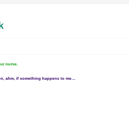
k
our nurse.
sten, ahm, if something happens to me…