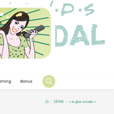
aming
Bonus
>
SÉRIE
>
« la glue sociale »