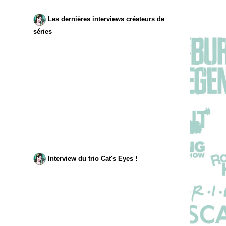
Les dernières interviews créateurs de
séries
Interview du trio Cat's Eyes !