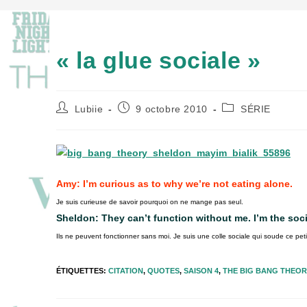
« la glue sociale »
Auteur/autrice
Publication
Post
Lubiie
9 octobre 2010
SÉRIE
de
publiée :
category:
la
publication :
Amy: I’m curious as to why we’re not eating alone.
Je suis curieuse de savoir pourquoi on ne mange pas seul.
Sheldon: They can’t function without me. I’m the socia
Ils ne peuvent fonctionner sans moi. Je suis une colle sociale qui soude ce pe
ÉTIQUETTES
:
CITATION
,
QUOTES
,
SAISON 4
,
THE BIG BANG THEO