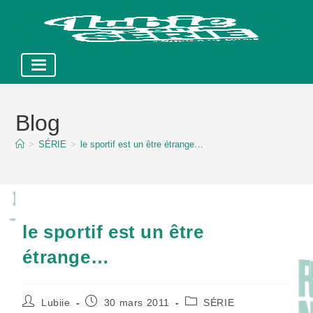
Skip
to
Blog
content
>
SÉRIE
>
le sportif est un être étrange…
le sportif est un être
étrange…
Auteur/autrice
Publication
Post
Lubiie
30 mars 2011
SÉRIE