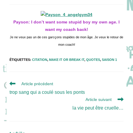
de
publiée :
category:
la
publication :
Payson: I don’t want some stupid boy my own age. I
want my coach back!
Je ne veux pas un de ces garcçons stupides de mon âge. Je veux le retour de
mon coach!
ÉTIQUETTES
:
CITATION
,
MAKE IT OR BREAK IT
,
QUOTES
,
SAISON 1
Read
Article précédent
more
trop sang qui a coulé sous les ponts
articles
Article suivant
la vie peut être cruelle…