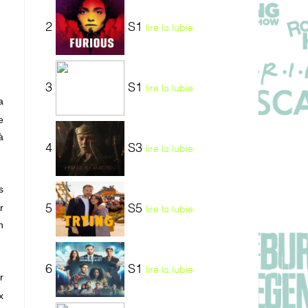
2
S1
lire la lubie
3
S1
lire la lubie
a
e
à
4
S3
lire la lubie
s
r
5
S5
lire la lubie
n
6
S1
lire la lubie
r
x