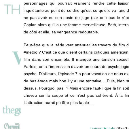
personnages qui pourrait vraiment rendre cette liaiso
inquiétante au point de se dire qu’est-ce qu’elle va faire 
ne pas avoir eu son poste de juge (car on nous le rép
Caplan alors qu’il a une femme merveilleuse, Beth, inter
de côté et elle, sa vengeance redoutable.
Peut-être que la série veut atténuer les travers du fil
#metoo ? C’est ce que disent certains critiques américain
film dans son ensemble. Il manque une tension sexuell
Parfois, on a l’impression d’avoir un cours de psychologi
psycho. D’ailleurs, l’épisode 7 a pour vocation de nous ex
de bas étage mais bon il y a une tentative… Puis, bien s
dessus. Pourquoi pas ? Mais encore faut-il que la fin soit 
cheveu sur la soupe et ce n’est pas cohérent. À la fi
L’attraction aurait pu être plus fatale…
Liaison Fatale
(8×50-5