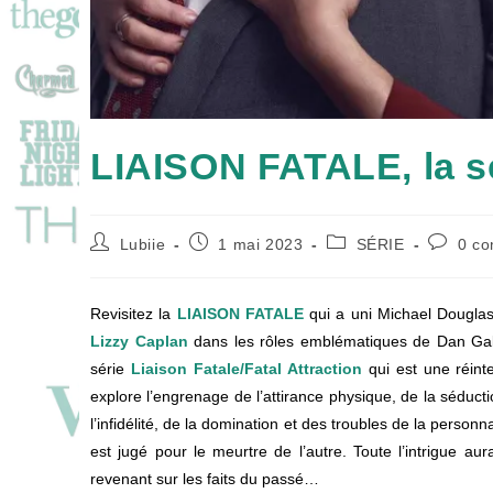
LIAISON FATALE, la sé
Auteur/autrice
Publication
Post
Comment
Lubiie
1 mai 2023
SÉRIE
0 co
de
publiée :
category:
de
la
la
publication :
publicati
Revisitez la
LIAISON FATALE
qui a uni Michael Douglas
Lizzy Caplan
dans les rôles emblématiques de Dan Gall
série
Liaison Fatale/Fatal Attraction
qui
est une réint
explore l’engrenage de l’attirance physique, de la séducti
l’infidélité, de la domination et des troubles de la person
est jugé pour le meurtre de l’autre. Toute l’intrigue a
revenant sur les faits du passé…