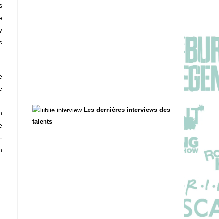
s
e
y
s
e
e
.
Les dernières interviews des
n
talents
e
-
n
…