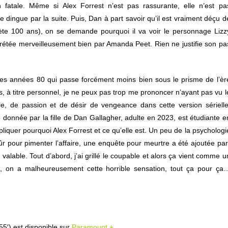
n fatale. Même si Alex Forrest n’est pas rassurante, elle n’est pa
de dingue par la suite. Puis, Dan à part savoir qu’il est vraiment déçu d
ète 100 ans), on se demande pourquoi il va voir le personnage Lizz
prétée merveilleusement bien par Amanda Peet. Rien ne justifie son pa
m des années 80 qui passe forcément moins bien sous le prisme de l’èr
s, à titre personnel, je ne peux pas trop me prononcer n’ayant pas vu l
e, de passion et de désir de vengeance dans cette version sérielle
e donnée par la fille de Dan Gallagher, adulte en 2023, est étudiante e
pliquer pourquoi Alex Forrest et ce qu’elle est. Un peu de la psychologi
ûr pour pimenter l’affaire, une enquête pour meurtre a été ajoutée par
valable. Tout d’abord, j’ai grillé le coupable et alors ça vient comme u
n, on a malheureusement cette horrible sensation, tout ça pour ça
5′) est disponible sur
Paramount +