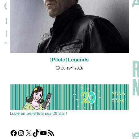
[Pilote] Legends
20 avril 2016
Lubie en Série fête ses 20 ans !
Facebook
Instagram
X
TikTok
YouTube
Flux RSS