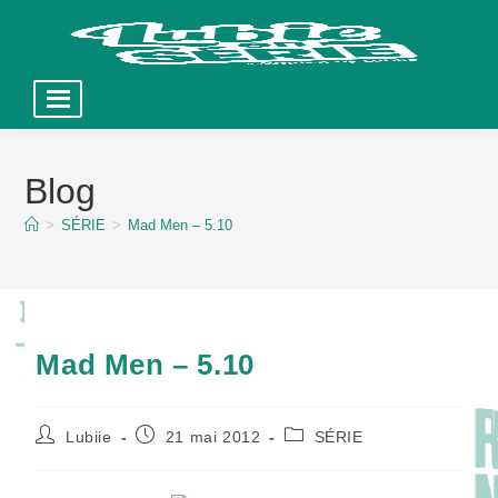
Skip
to
Blog
content
>
SÉRIE
>
Mad Men – 5.10
Mad Men – 5.10
Auteur/autrice
Publication
Post
Lubiie
21 mai 2012
SÉRIE
de
publiée :
category:
la
publication :