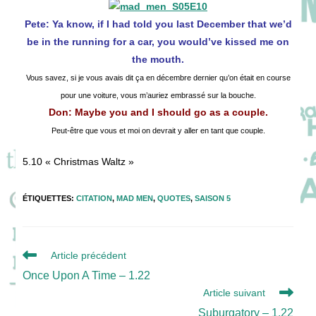
Pete: Ya know, if I had told you last December that we’d
be in the running for a car, you would’ve kissed me on
the mouth.
Vous savez, si je vous avais dit ça en décembre dernier qu’on était en course
pour une voiture, vous m’auriez embrassé sur la bouche.
Don: Maybe you and I should go as a couple.
Peut-être que vous et moi on devrait y aller en tant que couple.
5.10 « Christmas Waltz »
ÉTIQUETTES
:
CITATION
,
MAD MEN
,
QUOTES
,
SAISON 5
Read
Article précédent
more
Once Upon A Time – 1.22
articles
Article suivant
Suburgatory – 1.22