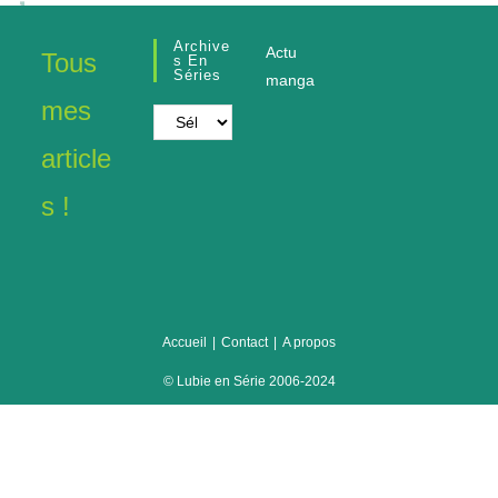
Archive
Actu
Tous
S En
Séries
manga
mes
Archives
en
article
séries
s !
Accueil
Contact
A propos
© Lubie en Série 2006-2024