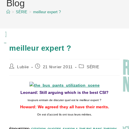
Blog
content
>
SÉRIE
>
meilleur expert ?
meilleur expert ?
Auteur/autrice
Publication
Post
Lubiie
21 février 2011
SÉRIE
de
publiée :
category:
la
publication :
Leonard: Still arguing which is the best CSI?
toujours entrain de discuter quel est le meilleur expert ?
Howard: We agreed they all have their merits.
.
On est d’accord ils ont tous leurs mérites
ÉTIQUETTES
:
CITATION
,
QUOTES
,
SAISON 4
,
THE BIG BANG THEORY