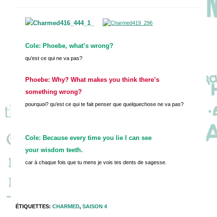
de
publiée :
category:
la
publication :
Cole:
Phoebe, what’s wrong?
qu’est ce qui ne va pas?
Phoebe:
Why? What makes you think there’s
something wrong?
pourquoi? qu’est ce qui te fait penser que quelquechose ne va pas?
Cole:
Because every time you lie I can see
your wisdom teeth.
car à chaque fois que tu mens je vois tes dents de sagesse.
ÉTIQUETTES
:
CHARMED
,
SAISON 4