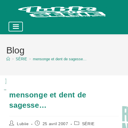
Skip
to
Blog
content
>
SÉRIE
>
mensonge et dent de sagesse…
mensonge et dent de
sagesse…
Auteur/autrice
Publication
Post
Lubiie
25 avril 2007
SÉRIE