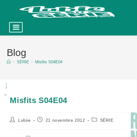
Skip
to
Blog
content
>
SÉRIE
>
Misfits S04E04
Misfits S04E04
Auteur/autrice
Publication
Post
Lubiie
21 novembre 2012
SÉRIE
de
publiée :
category:
la
publication :