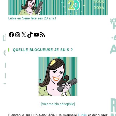
Lubie en Série fête ses 20 ans !
Facebook
Instagram
X
TikTok
YouTube
Flux RSS
QUELLE BLOGUEUSE JE SUIS ?
[Voir ma bio sériephile]
Bienvenue sur
Lubie-en-Série
! Je m'appelle
Lubiie
et découvrez