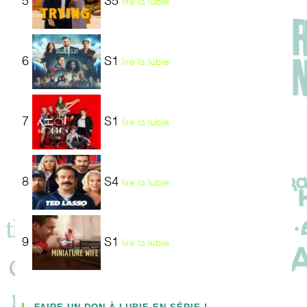
5
S5
lire la lubie
6
S1
lire la lubie
7
S1
lire la lubie
8
S4
lire la lubie
9
S1
lire la lubie