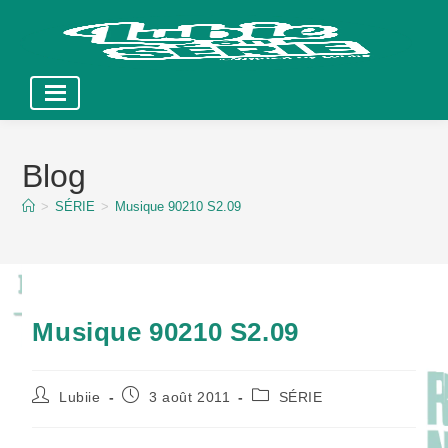
Skip
to
Blog
content
>
SÉRIE
>
Musique 90210 S2.09
Musique 90210 S2.09
Auteur/autrice
Publication
Post
Lubiie
3 août 2011
SÉRIE
de
publiée :
category:
la