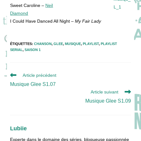
Sweet Caroline –
Neil
Diamond
I Could Have Danced All Night –
My Fair Lady
ÉTIQUETTES
:
CHANSON
,
GLEE
,
MUSIQUE
,
PLAYLIST
,
PLAYLIST
SERIAL
,
SAISON 1
Read
Article précédent
more
Musique Glee S1.07
articles
Article suivant
Musique Glee S1.09
Lubiie
Experte dans le domaine des séries, blogueuse passionnée