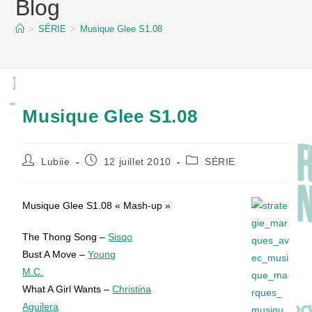
Blog
content
>
SÉRIE
>
Musique Glee S1.08
Musique Glee S1.08
Auteur/autrice
Publication
Post
Lubiie
12 juillet 2010
SÉRIE
de
publiée :
category:
la
publication :
Musique Glee S1.08 « Mash-up »
The Thong Song –
Sisqo
Bust A Move –
Young
M.C.
What A Girl Wants –
Christina
Aguilera