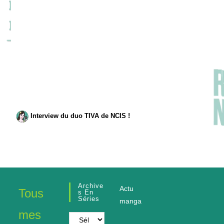
Interview du duo TIVA de NCIS !
Archive
Actu
Tous
S En
Séries
manga
mes
Archives