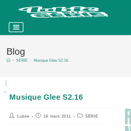
Skip
to
Blog
content
>
SÉRIE
>
Musique Glee S2.16
Musique Glee S2.16
Auteur/autrice
Publication
Post
Lubiie
16 mars 2011
SÉRIE
de
publiée :
category:
la