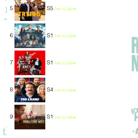
5
S5
lire la lubie
6
S1
lire la lubie
7
S1
lire la lubie
8
S4
lire la lubie
9
S1
lire la lubie