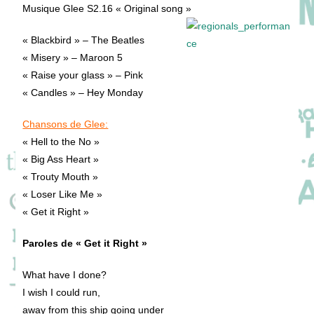
publication :
Musique Glee S2.16 « Original song »
« Blackbird » – The Beatles
« Misery » – Maroon 5
« Raise your glass » – Pink
« Candles » – Hey Monday
Chansons de Glee:
« Hell to the No »
« Big Ass Heart »
« Trouty Mouth »
« Loser Like Me »
« Get it Right »
Paroles de « Get it Right »
What have I done?
I wish I could run,
away from this ship going under