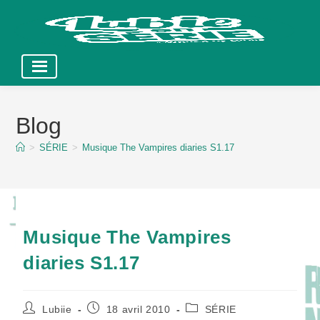
Skip
to
Blog
content
>
SÉRIE
>
Musique The Vampires diaries S1.17
Musique The Vampires
diaries S1.17
Auteur/autrice
Publication
Post
Lubiie
18 avril 2010
SÉRIE