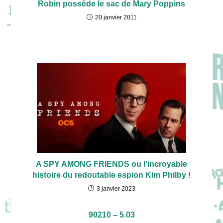
Robin possède le sac de Mary Poppins
20 janvier 2011
A SPY AMONG FRIENDS ou l’incroyable
histoire du redoutable espion Kim Philby !
3 janvier 2023
90210 – 5.03