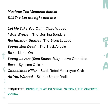
de
publiée :
category:
la
publication :
Musique The Vampires diaries
S1.17: « Let the right one in »
Let Me Take You Out
– Class Actress
I Was Wrong
– The Morning Benders
Resignation Studies
-The Silent League
Young Men Dead
– The Black Angels
Boy
– Lights On
Young Lovers (Sam Sparro Mix)
– Love Grenades
East
– Systems Officer
Conscience Killer
– Black Rebel Motorcycle Club
All You Wanted
– Sounds Under Radio
ÉTIQUETTES
:
MUSIQUE
,
PLAYLIST SERIAL
,
SAISON 1
,
THE VAMPIRES
DIARIES