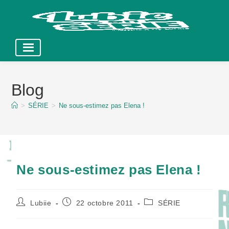
Skip
to
Blog
content
>
SÉRIE
>
Ne sous-estimez pas Elena !
Ne sous-estimez pas Elena !
Auteur/autrice
Publication
Post
Lubiie
22 octobre 2011
SÉRIE
de
publiée :
category:
la