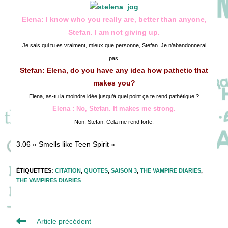
publication :
Elena: I know who you really are, better than anyone,
Stefan. I am not giving up.
Je sais qui tu es vraiment, mieux que personne, Stefan. Je n’abandonnerai
pas.
Stefan: Elena, do you have any idea how pathetic that
makes you?
Elena, as-tu la moindre idée jusqu’à quel point ça te rend pathétique ?
Elena : No, Stefan. It makes me strong.
Non, Stefan. Cela me rend forte.
3.06 « Smells like Teen Spirit »
ÉTIQUETTES
:
CITATION
,
QUOTES
,
SAISON 3
,
THE VAMPIRE DIARIES
,
THE VAMPIRES DIARIES
Read
Article précédent