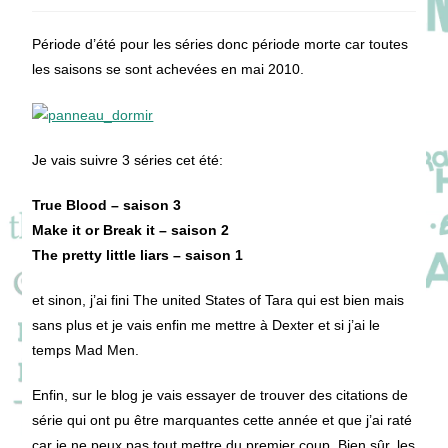
la
publication :
Période d’été pour les séries donc période morte car toutes
les saisons se sont achevées en mai 2010.
Je vais suivre 3 séries cet été:
True Blood – saison 3
Make it or Break it – saison 2
The pretty little liars – saison 1
et sinon, j’ai fini The united States of Tara qui est bien mais
sans plus et je vais enfin me mettre à Dexter et si j’ai le
temps Mad Men.
Enfin, sur le blog je vais essayer de trouver des citations de
série qui ont pu être marquantes cette année et que j’ai raté
car je ne peux pas tout mettre du premier coup. Bien sûr, les