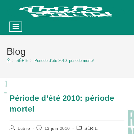
Skip
to
Blog
content
>
SÉRIE
>
Période d’été 2010: période morte!
Période d’été 2010: période
morte!
Auteur/autrice
Publication
Post
Lubiie
13 juin 2010
SÉRIE
de
publiée :
category: