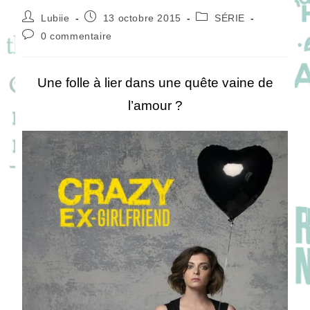
Auteur/autrice
Publication
Post
Lubiie
13 octobre 2015
SÉRIE
de
publiée :
category:
Commentaires
0 commentaire
la
de
publication :
la
publication :
Une folle à lier dans une quête vaine de
l’amour ?