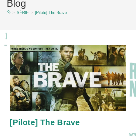
Blog
content
>
SÉRIE
>
[Pilote] The Brave
[Pilote] The Brave