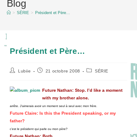
Blog
content
>
SÉRIE
>
Président et Père…
Président et Père…
Auteur/autrice
Publication
Post
Lubiie
21 octobre 2008
SÉRIE
de
publiée :
category:
la
publication :
Future Nathan
: Stop. I’d like a moment
with my brother alone.
arrête. J’aimerais avoir un moment seul à seul avec mon frère.
Future Claire
: Is this the President speaking, or my
father?
c’est le président qui parle ou mon père?
Future Nathan
: Both.