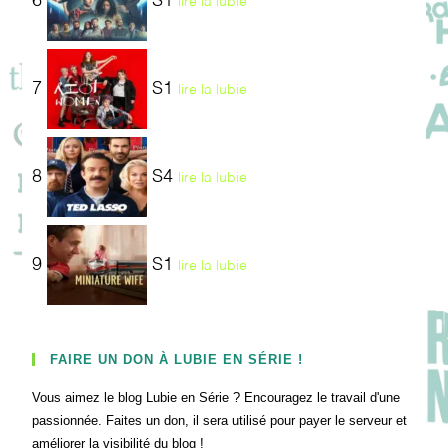
6
S1
lire la lubie
7
S1
lire la lubie
8
S4
lire la lubie
9
S1
lire la lubie
FAIRE UN DON À LUBIE EN SÉRIE !
Vous aimez le blog Lubie en Série ? Encouragez le travail d'une
passionnée. Faites un don, il sera utilisé pour payer le serveur et
améliorer la visibilité du blog !