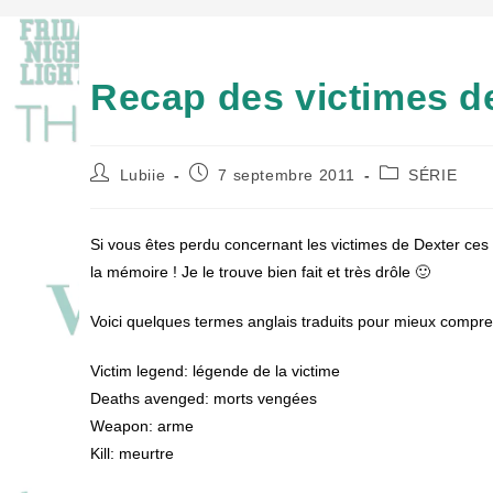
Recap des victimes de
Auteur/autrice
Publication
Post
Lubiie
7 septembre 2011
SÉRIE
de
publiée :
category:
la
publication :
Si vous êtes perdu concernant les victimes de Dexter ces 5
la mémoire ! Je le trouve bien fait et très drôle 🙂
Voici quelques termes anglais traduits pour mieux compr
Victim legend: légende de la victime
Deaths avenged: morts vengées
Weapon: arme
Kill: meurtre