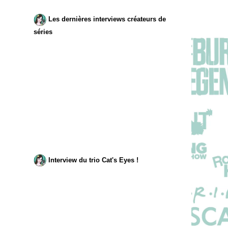
Les dernières interviews créateurs de
séries
Interview du trio Cat's Eyes !