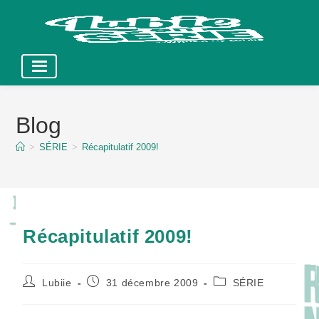
Skip
to
Blog
content
>
SÉRIE
>
Récapitulatif 2009!
Récapitulatif 2009!
Auteur/autrice
Publication
Post
Lubiie
31 décembre 2009
SÉRIE
de
publiée :
category:
la