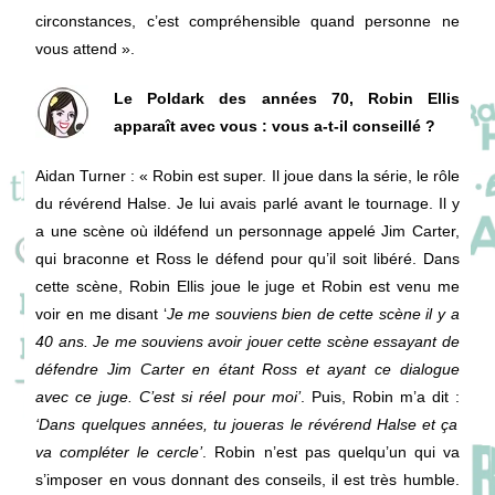
circonstances, c’est compréhensible quand personne ne
vous attend ».
Le Poldark des années 70, Robin Ellis
apparaît avec vous : vous a-t-il conseillé ?
Aidan Turner : « Robin est super. Il joue dans la série, le rôle
du révérend Halse. Je lui avais parlé avant le tournage. Il y
a une scène où ildéfend un personnage appelé Jim Carter,
qui braconne et Ross le défend pour qu’il soit libéré. Dans
cette scène, Robin Ellis joue le juge et Robin est venu me
voir en me disant ‘
Je me souviens bien de cette scène il y a
40 ans. Je me souviens avoir jouer cette scène essayant de
défendre Jim Carter en étant Ross et ayant ce dialogue
avec ce juge. C’est si réel pour moi’
. Puis, Robin m’a dit :
‘Dans quelques années, tu joueras le révérend Halse et ça
va compléter le cercle’
. Robin n’est pas quelqu’un qui va
s’imposer en vous donnant des conseils, il est très humble.