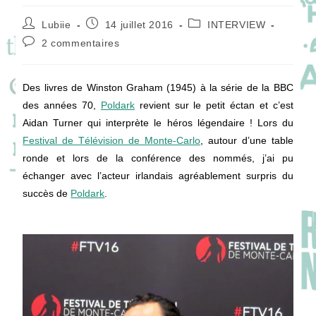
Auteur/autrice
Publication
Post
Lubiie
14 juillet 2016
INTERVIEW
de
publiée :
category:
Commentaires
2 commentaires
la
de
publication :
la
publication :
Des livres de Winston Graham (1945) à la série de la BBC
des années 70,
Poldark
revient sur le petit éctan et c’est
Aidan Turner qui interprète le héros légendaire ! Lors du
Festival de Télévision de Monte-Carlo
, autour d’une table
ronde et lors de la conférence des nommés, j’ai pu
échanger avec l’acteur irlandais agréablement surpris du
succès de
Poldark
.