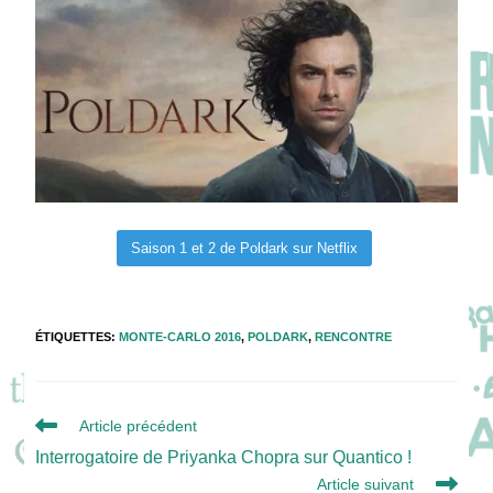
Saison 1 et 2 de Poldark sur Netflix
ÉTIQUETTES
:
MONTE-CARLO 2016
,
POLDARK
,
RENCONTRE
Read
Article précédent
more
Interrogatoire de Priyanka Chopra sur Quantico !
articles
Article suivant