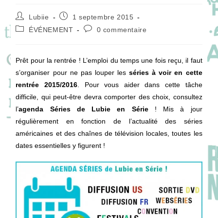
Auteur/autrice
Publication
Lubiie
1 septembre 2015
de
publiée :
Post
Commentaires
ÉVÉNEMENT
0 commentaire
la
category:
de
publication :
la
publication :
Prêt pour la rentrée ! L’emploi du temps une fois reçu, il faut
s’organiser pour ne pas louper les
séries à voir en cette
rentrée 2015/2016
. Pour vous aider dans cette tâche
difficile, qui peut-être devra comporter des choix, consultez
l’
agenda Séries de Lubie en Série
! Mis à jour
régulièrement en fonction de l’actualité des séries
américaines et des chaînes de télévision locales, toutes les
dates essentielles y figurent !