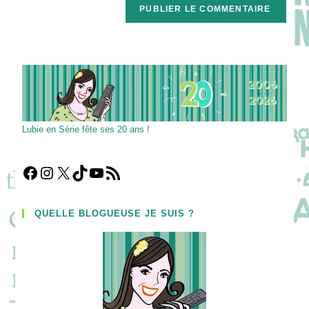
comment
votre
site
(facultatif)
Lubie en Série fête ses 20 ans !
Facebook
Instagram
X
TikTok
YouTube
Flux RSS
QUELLE BLOGUEUSE JE SUIS ?