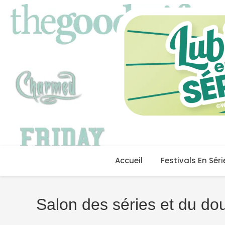
Skip
to
content
Accueil
Festivals En Séri
Salon des séries et du do