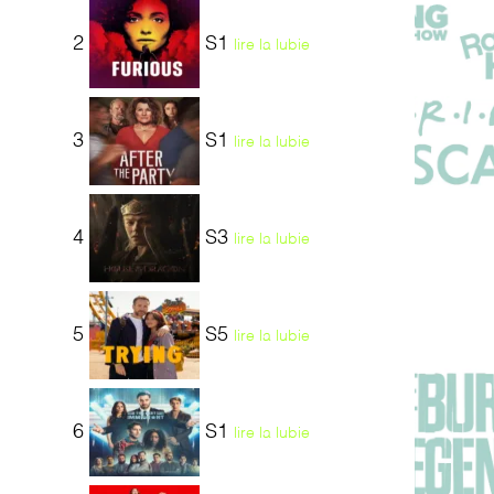
2
S1
lire la lubie
3
S1
lire la lubie
4
S3
lire la lubie
5
S5
lire la lubie
6
S1
lire la lubie