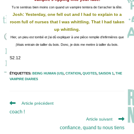
Tu te sentiras bien moins con quand un vampire tentera de t’arracher la tête.
Josh: Yesterday, one fell out and I had to explain to a
room full of nurses that I was whittling. That I had taken
up whittling.
Hier, un pieu est tombé et j’ai dû expliquer à une pièce remplie d’infirmières que
j’étais entrain de tailler du bois. Donc, je dois me mettre à tailler du bois.
S2.12
ÉTIQUETTES
:
BEING HUMAN (US)
,
CITATION
,
QUOTES
,
SAISON 1
,
THE
VAMPIRE DIARIES
Read
Article précédent
more
coach !
articles
Article suivant
confiance, quand tu nous tiens