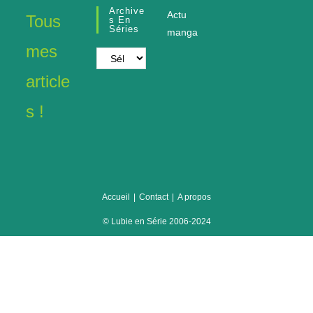
Archive
Actu
Tous
S En
Séries
manga
mes
Archives
en
article
séries
s !
Accueil
Contact
A propos
© Lubie en Série 2006-2024