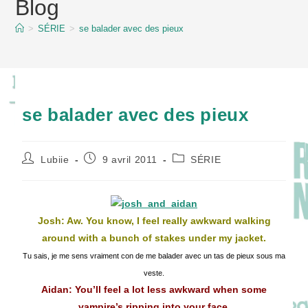
Blog
content
>
SÉRIE
>
se balader avec des pieux
se balader avec des pieux
Auteur/autrice
Publication
Post
Lubiie
9 avril 2011
SÉRIE
de
publiée :
category:
la
publication :
Josh: Aw. You know, I feel really awkward walking
around with a bunch of stakes under my jacket.
Tu sais, je me sens vraiment con de me balader avec un tas de pieux sous ma
veste.
Aidan: You’ll feel a lot less awkward when some
vampire’s ripping into your face.