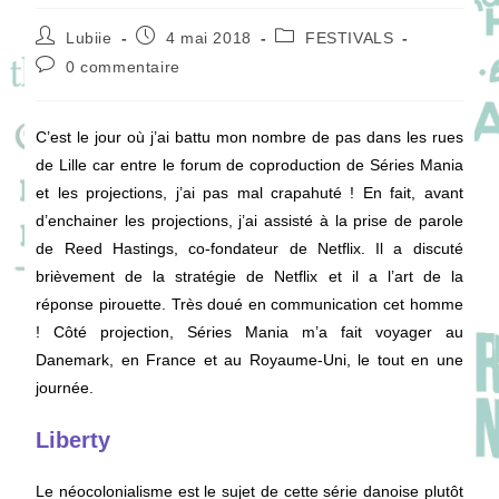
Auteur/autrice
Publication
Post
Lubiie
4 mai 2018
FESTIVALS
de
publiée :
category:
Commentaires
0 commentaire
la
de
publication :
la
publication :
C’est le jour où j’ai battu mon nombre de pas dans les rues
de Lille car entre le forum de coproduction de Séries Mania
et les projections, j’ai pas mal crapahuté ! En fait, avant
d’enchainer les projections, j’ai assisté à la prise de parole
de Reed Hastings, co-fondateur de Netflix. Il a discuté
brièvement de la stratégie de Netflix et il a l’art de la
réponse pirouette. Très doué en communication cet homme
! Côté projection, Séries Mania m’a fait voyager au
Danemark, en France et au Royaume-Uni, le tout en une
journée.
Liberty
Le néocolonialisme est le sujet de cette série danoise plutôt