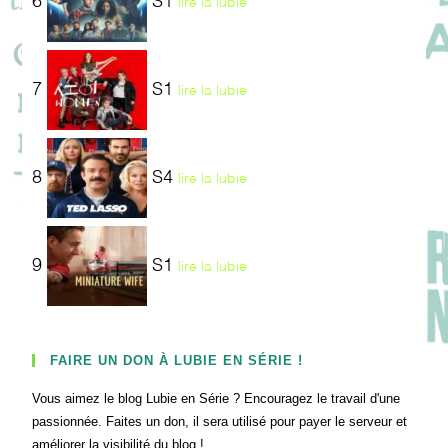
6
S1
lire la lubie
7
S1
lire la lubie
8
S4
lire la lubie
9
S1
lire la lubie
FAIRE UN DON À LUBIE EN SÉRIE !
Vous aimez le blog Lubie en Série ? Encouragez le travail d'une
passionnée. Faites un don, il sera utilisé pour payer le serveur et
améliorer la visibilité du blog !