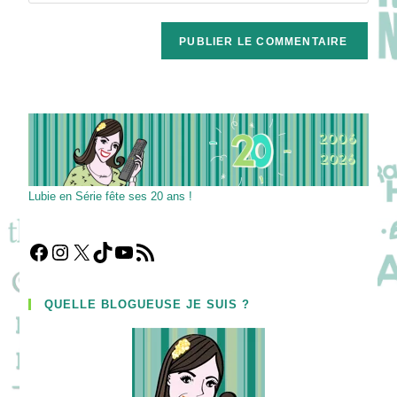
comment
to
de
comment
votre
site
(facultatif)
Lubie en Série fête ses 20 ans !
Facebook
Instagram
X
TikTok
YouTube
Flux RSS
QUELLE BLOGUEUSE JE SUIS ?