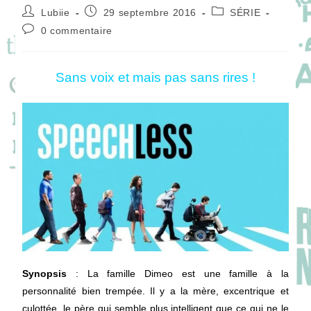
Auteur/autrice
Publication
Post
Lubiie
29 septembre 2016
SÉRIE
de
publiée :
category:
Commentaires
0 commentaire
la
de
publication :
la
publication :
Sans voix et mais pas sans rires !
Synopsis
: La famille Dimeo est une famille à la
personnalité bien trempée. Il y a la mère, excentrique et
culottée, le père qui semble plus intelligent que ce qui ne le