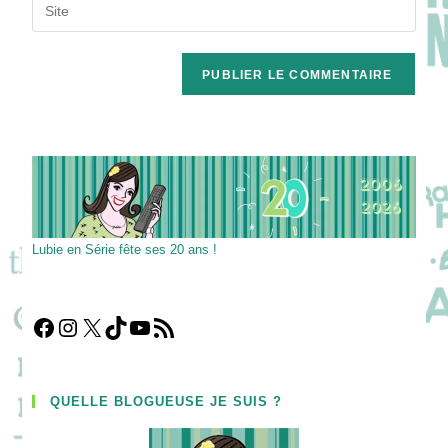
Saisir
to
address
l’URL
comment
to
de
comment
votre
site
(facultatif)
Lubie en Série fête ses 20 ans !
Facebook
Instagram
X
TikTok
YouTube
Flux RSS
QUELLE BLOGUEUSE JE SUIS ?