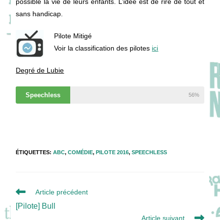
possible la vie de leurs enfants. L’idée est de rire de tout et
sans handicap.
Pilote Mitigé
Voir la classification des pilotes
ici
Degré de Lubie
Speechless
56%
ÉTIQUETTES
:
ABC
,
COMÉDIE
,
PILOTE 2016
,
SPEECHLESS
Read
Article précédent
more
[Pilote] Bull
articles
Article suivant