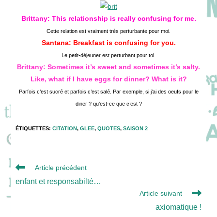
publication :
Brittany: This relationship is really confusing for me.
Cette relation est vraiment très perturbante pour moi.
Santana: Breakfast is confusing for you.
Le petit-déjeuner est perturbant pour toi.
Brittany: Sometimes it’s sweet and sometimes it’s salty.
Like, what if I have eggs for dinner? What is it?
Parfois c’est sucré et parfois c’est salé. Par exemple, si j’ai des oeufs pour le
diner ? qu’est-ce que c’est ?
ÉTIQUETTES
:
CITATION
,
GLEE
,
QUOTES
,
SAISON 2
Read
Article précédent
more
enfant et responsabilté…
articles
Article suivant
axiomatique !