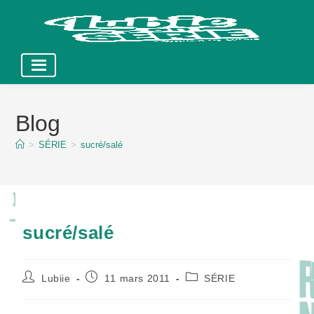
Skip
to
Blog
content
>
SÉRIE
>
sucré/salé
sucré/salé
Auteur/autrice
Publication
Post
Lubiie
11 mars 2011
SÉRIE
de
publiée :
category:
la