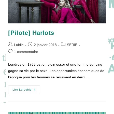
[Pilote] Harlots
Auteur/autrice
Publication
Post
Lubiie
2 janvier 2018
SÉRIE
de
publiée :
category:
Commentaires
1 commentaire
la
de
publication :
la
Londres en 1763 est en plein essor et une femme sur cinq
publication :
gagne sa vie par le sexe. Les opportunités économiques de
l’époque pour les femmes se résument en deux…
[Pilote]
Lire La Lubie
Harlots